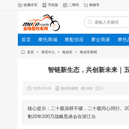
收藏本页
手机版
二维码
购物车
首页
摩托商城
摩配供应
摩企商家
摩托
动态
首页
>
资讯中心
>
电动车
>
电动车新闻
智链新生态，共创新未来｜五星
2026-02-04
电动车观察
668
0
核心提示：二十载深耕不辍，二十载同心同行。20
豹20年200万战略恳谈会在浙江台