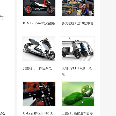
与
KTM E-Speed电动踏板
要大续航？这10款市售
只差临门一脚 宝马电
大阳E客EH1评测：续
。
航
优化
Cake发布Kalk INK SL
工信部：新能源车企停