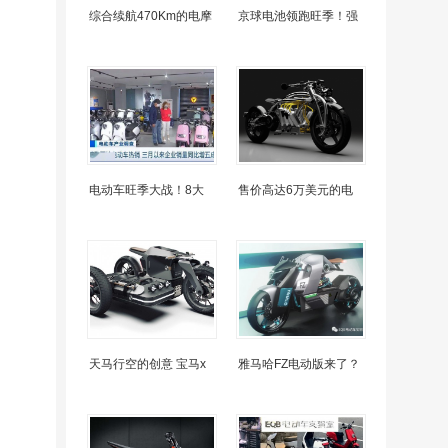
综合续航470Km的电摩
京球电池领跑旺季！强
电动车旺季大战！8大
售价高达6万美元的电
天马行空的创意 宝马x
雅马哈FZ电动版来了？