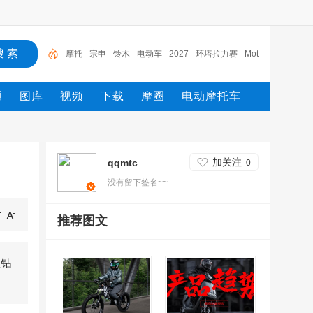
宗申
铃木
电动车
2027
环塔拉力赛
Moto2
M
XGP
摩托车
yamaha
摩托
题
图库
视频
下载
摩圈
电动摩托车
加关注
qqmtc
0
没有留下签名~~
推荐图文
星钻