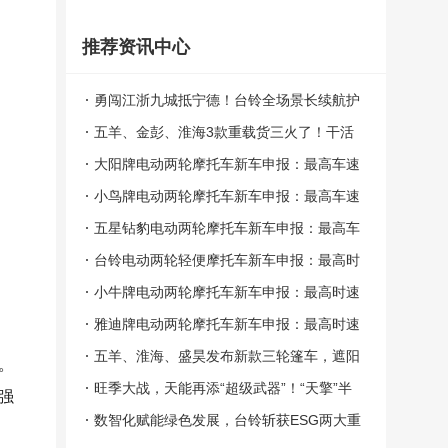
推荐资讯中心
勇闯江浙九城抵宁德！台铃全场景长续航护
航山海远征
五羊、金彭、淮海3款重载货三火了！干活
有劲、合规能上牌
大阳牌电动两轮摩托车新车申报：最高车速
51km/h 能否抢占短途代步市场？
小鸟牌电动两轮摩托车新车申报：最高车速
55km/h 能否抢占短途出行市场？
五星钻豹电动两轮摩托车新车申报：最高车
速55km/h 能否俘获用户青睐？
台铃电动两轮轻便摩托车新车申报：最高时
速49km/h 能否抢占短途出行市场？
小牛牌电动两轮摩托车新车申报：最高时速
60km/h配ABS 能否抢占代步市场？
雅迪牌电动两轮摩托车新车申报：最高时速
51km/h 能抢占短途出行市场吗？
五羊、淮海、盛昊发布新款三轮篷车，遮阳
。
挡雨，驾乘舒适，夏季出行必备！
旺季大战，天能再添“超级武器”！“天擎”半
强
固态电池即将震撼上市，全国招商同步开启
数智化赋能绿色发展，台铃斩获ESG两大重