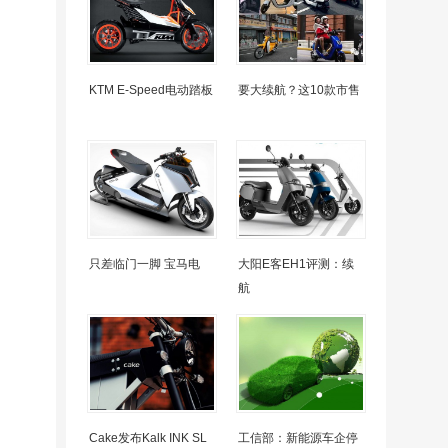
KTM E-Speed电动踏板
要大续航？这10款市售
只差临门一脚 宝马电
大阳E客EH1评测：续
航
Cake发布Kalk INK SL
工信部：新能源车企停