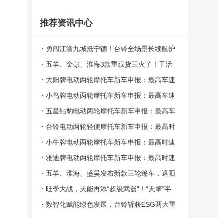
推荐资讯中心
勇闯江浙九城抵宁德！台铃全场景长续航护
航山海远征
五羊、金彭、淮海3款重载货三火了！干活
有劲、合规能上牌
大阳牌电动两轮摩托车新车申报：最高车速
51km/h 能否抢占短途代步市场？
小鸟牌电动两轮摩托车新车申报：最高车速
55km/h 能否抢占短途出行市场？
五星钻豹电动两轮摩托车新车申报：最高车
速55km/h 能否俘获用户青睐？
台铃电动两轮轻便摩托车新车申报：最高时
速49km/h 能否抢占短途出行市场？
小牛牌电动两轮摩托车新车申报：最高时速
60km/h配ABS 能否抢占代步市场？
雅迪牌电动两轮摩托车新车申报：最高时速
51km/h 能抢占短途出行市场吗？
五羊、淮海、盛昊发布新款三轮篷车，遮阳
挡雨，驾乘舒适，夏季出行必备！
旺季大战，天能再添“超级武器”！“天擎”半
固态电池即将震撼上市，全国招商同步开启
数智化赋能绿色发展，台铃斩获ESG两大重