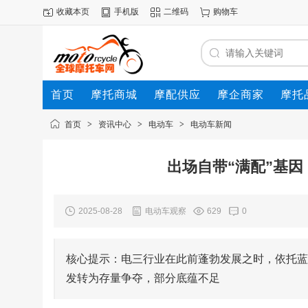
收藏本页
手机版
二维码
购物车
首页
摩托商城
摩配供应
摩企商家
摩托
动态
首页
>
资讯中心
>
电动车
>
电动车新闻
出场自带“满配”基
2025-08-28
电动车观察
629
0
核心提示：电三行业在此前蓬勃发展之时，依托蓝
发转为存量争夺，部分底蕴不足