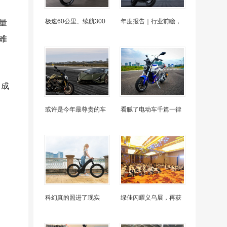
极速60公里、续航300
年度报告｜行业前瞻，
量
难
，成
或许是今年最尊贵的车
看腻了电动车千篇一律
科幻真的照进了现实
绿佳闪耀义乌展，再获