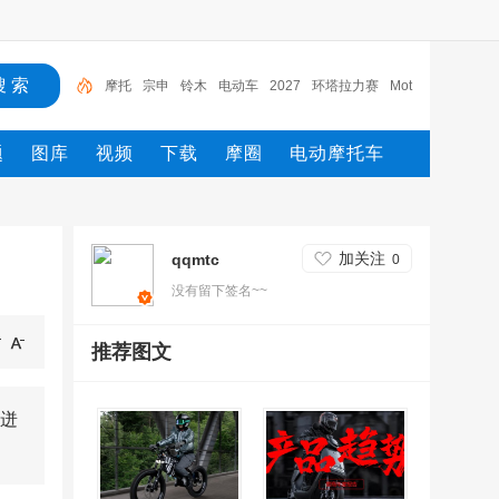
宗申
铃木
电动车
2027
环塔拉力赛
Moto2
M
XGP
摩托车
yamaha
摩托
题
图库
视频
下载
摩圈
电动摩托车
加关注
qqmtc
0
没有留下签名~~
推荐图文
迸