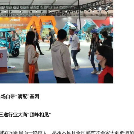
出场自带“满配”基因
三邀行业大商“顶峰相见”
就在招商层面一鸣惊人，亮相不足月全国就有20余家大商低调加