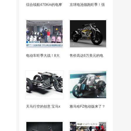
综合续航470Km的电摩
京球电池领跑旺季！强
电动车旺季大战！8大
售价高达6万美元的电
天马行空的创意 宝马x
雅马哈FZ电动版来了？