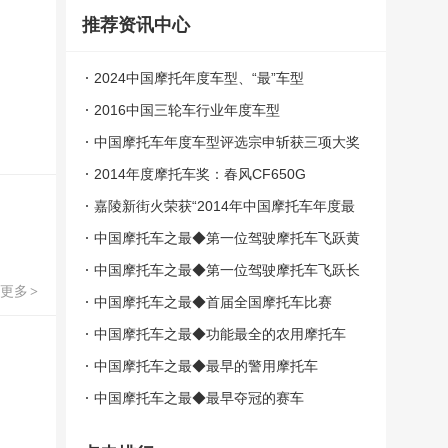
推荐资讯中心
2024中国摩托年度车型、“最”车型
2016中国三轮车行业年度车型
中国摩托车年度车型评选宗申斩获三项大奖
2014年度摩托车奖：春风CF650G
嘉陵新街火荣获“2014年中国摩托车年度最
佳车型奖”
中国摩托车之最◆第一位驾驶摩托车飞跃黄
河的人
中国摩托车之最◆第一位驾驶摩托车飞跃长
更多
>
城的人
中国摩托车之最◆首届全国摩托车比赛
中国摩托车之最◆功能最全的农用摩托车
中国摩托车之最◆最早的警用摩托车
中国摩托车之最◆最早夺冠的赛车