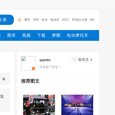
摩托
宗申
铃木
电动车
2027
环塔拉力赛
MX
GP
Moto2
摩托车
yamaha
题
图库
视频
下载
摩圈
电动摩托车
加关注
qqmtc
0
没有留下签名~~
推荐图文
车