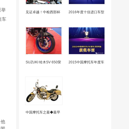
重举
见证卓越！中检西部杯
2016年度十佳进口车型
佳车
SUZUKI 铃木SV 650荣
2015中国摩托车年度车
中国摩托车之最◆最早
，他
新闻