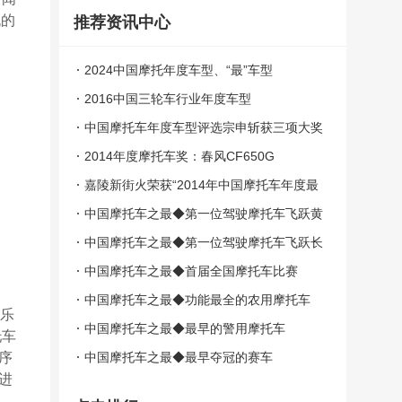
机的
推荐资讯中心
2024中国摩托年度车型、“最”车型
2016中国三轮车行业年度车型
中国摩托车年度车型评选宗申斩获三项大奖
2014年度摩托车奖：春风CF650G
嘉陵新街火荣获“2014年中国摩托车年度最
佳车型奖”
中国摩托车之最◆第一位驾驶摩托车飞跃黄
河的人
中国摩托车之最◆第一位驾驶摩托车飞跃长
城的人
中国摩托车之最◆首届全国摩托车比赛
中国摩托车之最◆功能最全的农用摩托车
俱乐
中国摩托车之最◆最早的警用摩托车
托车
序
中国摩托车之最◆最早夺冠的赛车
进