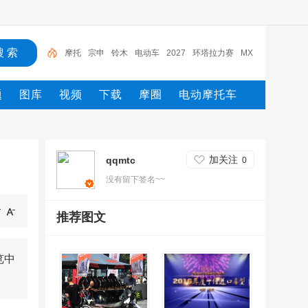
摩托
宗申
铃木
电动车
2027
环塔拉力赛
MX
GP
Moto2
摩托车
yamaha
题
图库
视频
下载
摩圈
电动摩托车
加关注
qqmtc
0
没有留下签名~~
推荐图文
览中