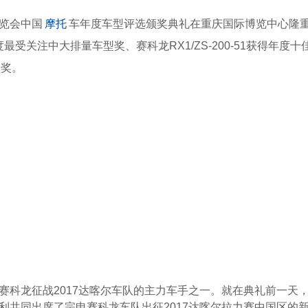
览会中国
摩托
车年度车型评选颁奖典礼在重庆国际博览中心隆
度最受关注中大排量车型奖、赛科龙RX1/ZS-200-51获得年度十
型奖。
赛科龙征战2017达喀尔车队的主力车手之一。就在典礼前一天
利共同出席了宗申赛科龙车队出征2017达喀尔拉力赛中国区的