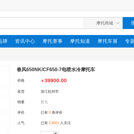
品牌
资讯中心
摩托赛事
摩托知道
摩托车展
专
春风650NK/CF650-7电喷水冷摩托车
39900.00
价格
￥
发货
浙江杭州市
销量
暂无
评价
已有
0
条评价
人气
已有
13601
人关注
+