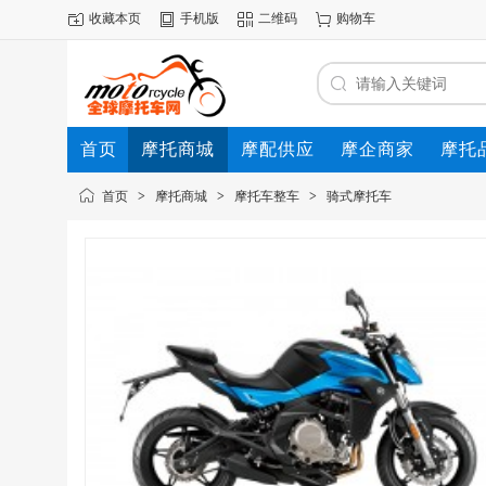
收藏本页
手机版
二维码
购物车
首页
摩托商城
摩配供应
摩企商家
摩托
动态
首页
>
摩托商城
>
摩托车整车
>
骑式摩托车