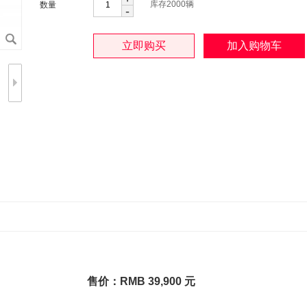
库存
2000
辆
数量
-
售价：RMB 39,900 元