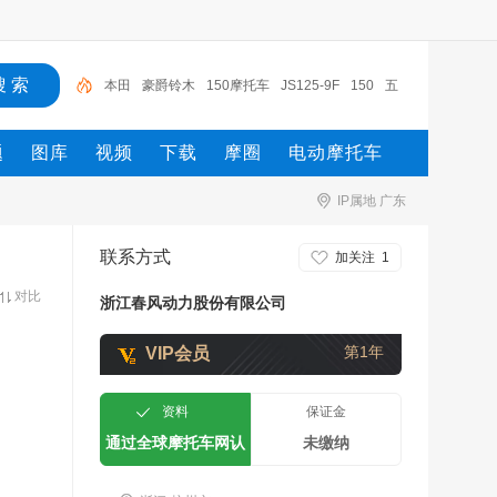
本田
豪爵铃木
150摩托车
JS125-9F
150
五
羊-本田
五羊本田摩托
豪爵铃木骊驰
摩托车
JS11
题
图库
视频
下载
摩圈
电动摩托车
0-9H
IP属地 广东
联系方式
加关注
1
对比
浙江春风动力股份有限公司
第1年
VIP会员
资料
保证金
通过全球摩托车网认
未缴纳
证