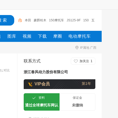
本田
豪爵铃木
150摩托车
JS125-9F
150
五
羊-本田
五羊本田摩托
摩托车
豪爵铃木骊驰
JS11
题
图库
视频
下载
摩圈
电动摩托车
0-9H
IP属地 广西
联系方式
加关注
1
对比
浙江春风动力股份有限公司
第1年
VIP会员
资料
保证金
通过全球摩托车网认
未缴纳
证