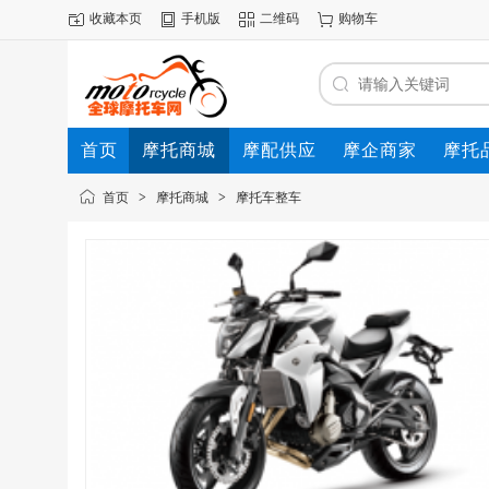
收藏本页
手机版
二维码
购物车
首页
摩托商城
摩配供应
摩企商家
摩托
动态
首页
>
摩托商城
>
摩托车整车