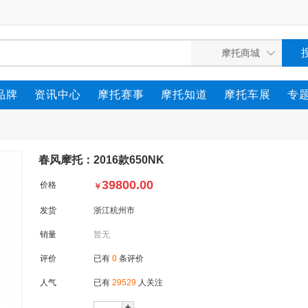
品牌
资讯中心
摩托赛事
摩托知道
摩托车展
专
春风摩托：2016款650NK
39800.00
价格
￥
发货
浙江杭州市
销量
暂无
评价
已有
0
条评价
人气
已有
29529
人关注
+