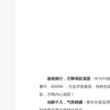
极致骑行，尽释驾驭渴望
：作为中国
囊中。650NK ，为追求更极致、纯
驭，尽释内心渴望！
动静不凡，气势磅礴：
整车外观采用