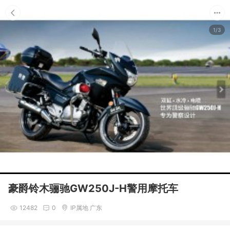
1/3
豪爵铃木骊驰GW250J-H警用摩托车
12482
0
IP属地 广东