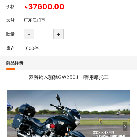
37600.00
价格
￥
发货
广东江门市
-
+
数量
库存
1000
件
商品详情
豪爵铃木骊驰GW250J-H警用摩托车