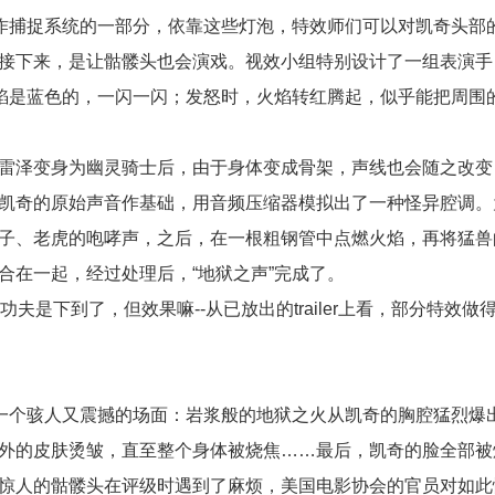
动作捕捉系统的一部分，依靠这些灯泡，特效师们可以对凯奇头部
接下来，是让骷髅头也会演戏。视效小组特别设计了一组表演手
火焰是蓝色的，一闪一闪；发怒时，火焰转红腾起，似乎能把周围
泽变身为幽灵骑士后，由于身体变成骨架，声线也会随之改变
凯奇的原始声音作基础，用音频压缩器模拟出了一种怪异腔调。
子、老虎的咆哮声，之后，在一根粗钢管中点燃火焰，再将猛兽
合在一起，经过处理后，“地狱之声”完成了。
是下到了，但效果嘛--从已放出的trailer上看，部分特效做
一个骇人又震撼的场面：岩浆般的地狱之火从凯奇的胸腔猛烈爆
外的皮肤烫皱，直至整个身体被烧焦……最后，凯奇的脸全部被
惊人的骷髅头在评级时遇到了麻烦，美国电影协会的官员对如此