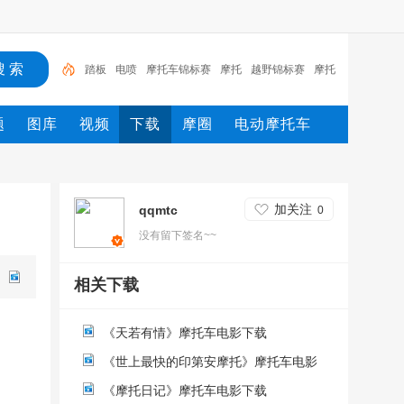
踏板
电喷
摩托车锦标赛
摩托
越野锦标赛
摩托
车杂志
摩托车壁纸
摩托车配件
HONDA
摩托车
题
图库
视频
下载
摩圈
电动摩托车
加关注
qqmtc
0
没有留下签名~~
相关下载
《天若有情》摩托车电影下载
《世上最快的印第安摩托》摩托车电影
下载
《摩托日记》摩托车电影下载