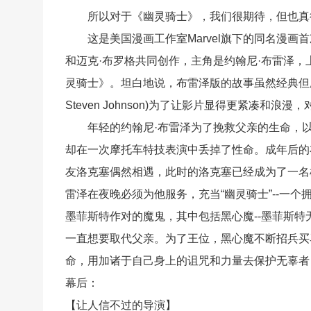
所以对于《幽灵骑士》，我们很期待，但也真
这是美国漫画工作室Marvel旗下的同名漫画首
和迈克·布罗格共同创作，主角是约翰尼·布雷泽，上
灵骑士》。坦白地说，布雷泽版的故事虽然经典但剧情
Steven Johnson)为了让影片显得更紧凑和浪
年轻的约翰尼·布雷泽为了挽救父亲的生命，以
却在一次摩托车特技表演中丢掉了性命。成年后的
友洛克塞偶然相遇，此时的洛克塞已经成为了一名
雷泽在夜晚必须为他服务，充当“幽灵骑士”--一
墨菲斯特作对的魔鬼，其中包括黑心魔--墨菲斯
一直想要取代父亲。为了王位，黑心魔不断招兵买
命，用加诸于自己身上的诅咒和力量去保护无辜者
幕后：
【让人信不过的导演】