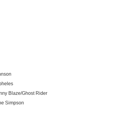
nson
opheles
laze/Ghost Rider
 Simpson