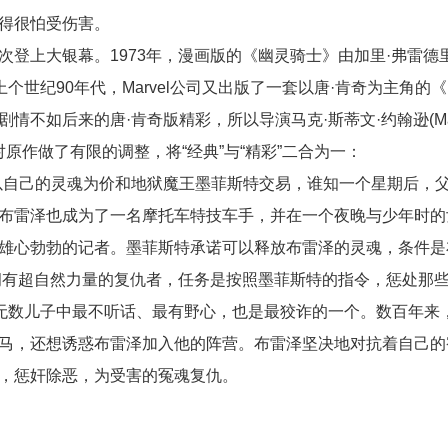
得很怕受伤害。
次登上大银幕。1973年，漫画版的《幽灵骑士》由加里·弗雷德
个世纪90年代，Marvel公司又出版了一套以唐·肯奇为主角的
不如后来的唐·肯奇版精彩，所以导演马克·斯蒂文·约翰逊(Ma
漫，对原作做了有限的调整，将“经典”与“精彩”二合为一：
自己的灵魂为价和地狱魔王墨菲斯特交易，谁知一个星期后，
布雷泽也成为了一名摩托车特技车手，并在一个夜晚与少年时的
雄心勃勃的记者。墨菲斯特承诺可以释放布雷泽的灵魂，条件是
个拥有超自然力量的复仇者，任务是按照墨菲斯特的指令，惩处那
特无数儿子中最不听话、最有野心，也是最狡诈的一个。数百年来
马，还想诱惑布雷泽加入他的阵营。布雷泽坚决地对抗着自己的
，惩奸除恶，为受害的冤魂复仇。