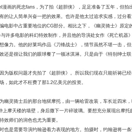
l漫画的死忠fans，为了拍《超胆侠》，足足准备了五年，但拍
有的让人简单兴奋一把的效果。也许是他太过追求实感，过分看
编电影中占重要地位的CG部分。相比之下，《幽灵骑士》原定
参与许多电影的科幻特效制作，并且他的导演处女作《死亡机器
想像力。他的好莱坞作品《刀锋战士》，情节虽然不堪一击，但
效还是很让我们的眼球餐了一顿冰淇淋。只是由于《特别绅士联
为版权问题才先拍了《超胆侠》。所以我们现在只能祈祷已经
，如此才不枉费了那1.2亿美元的投资。
幽灵骑士后的那台地狱摩托，由一辆哈雷改装，车长近四米，
托冲上摩天楼的墙壁，身后撒下一片碎玻璃。要想充分展现出摩托
特效师们的润色也尤为重要。
也是需要导演约翰逊着力表现的地方。拍摄时，约翰逊将一条