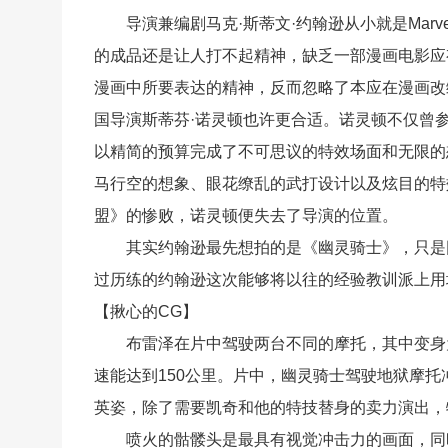
导演兼编剧马克·斯蒂文·约翰逊从小就是Marve
的成品还是让人打不起精神，缺乏一部漫画电影应
漫画中所要表达的精神，反而忽略了本应在漫画改
国导演斯蒂芬·诺灵顿也许更合适。诺灵顿不仅曾
以精简的预算完成了不可思议的特效场面和无限的
马行空的想象、眼花缭乱的武打设计以及炫目的特
盟》的惨败，诺灵顿便失去了导演的位置。
其实约翰逊最先想拍的是《幽灵骑士》，只是因
过历练的约翰逊这次能够将以往的经验教训派上用场
【揪心的CG】
布雷泽在片中驾驶两台不同的摩托，其中变身为
速能达到150公里。片中，幽灵骑士驾驶地狱摩
英姿，除了需要凯奇和他的特技替身的卖力演出，
喷火的骷髅头是最具有视觉冲击力的画面，同时