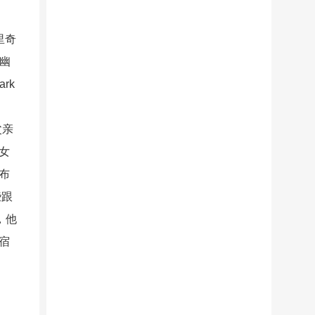
里奇
《幽
rk
父亲
女
布
些跟
，他
宿