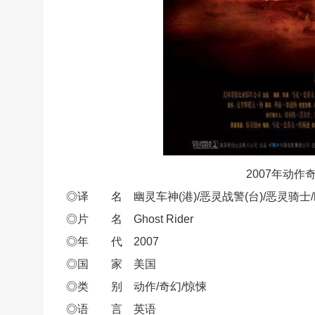
2007年动
◎译 名 幽灵车神(港)/恶灵战警(台)/恶灵骑士
◎片 名 Ghost Rider
◎年 代 2007
◎国 家 美国
◎类 别 动作/奇幻/惊悚
◎语 言 英语