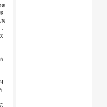
出来
重
的英
》，
天
有
时
的
安