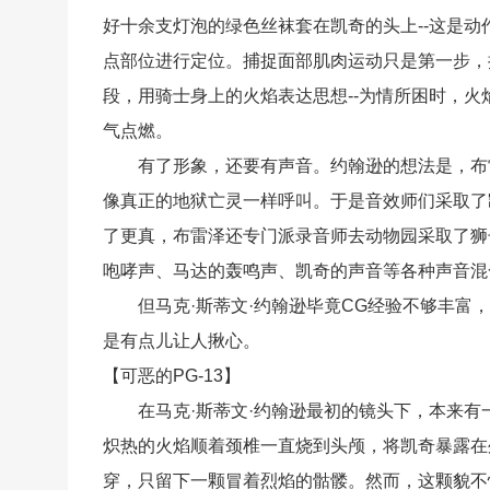
好十余支灯泡的绿色丝袜套在凯奇的头上--这是
点部位进行定位。捕捉面部肌肉运动只是第一步，
段，用骑士身上的火焰表达思想--为情所困时，
气点燃。
有了形象，还要有声音。约翰逊的想法是，布雷
像真正的地狱亡灵一样呼叫。于是音效师们采取了
了更真，布雷泽还专门派录音师去动物园采取了狮
咆哮声、马达的轰鸣声、凯奇的声音等各种声音混
但马克·斯蒂文·约翰逊毕竟CG经验不够丰富，功夫
是有点儿让人揪心。
【可恶的PG-13】
在马克·斯蒂文·约翰逊最初的镜头下，本来有
炽热的火焰顺着颈椎一直烧到头颅，将凯奇暴露在
穿，只留下一颗冒着烈焰的骷髅。然而，这颗貌不