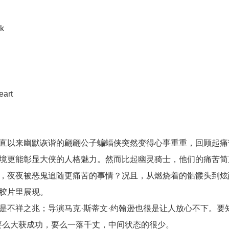
k
art
直以来幽默诙谐的翩翩公子蝙蝠侠突然变得心事重重，回顾起痛
境更能彰显大侠的人格魅力。然而比起幽灵骑士，他们的痛苦简
，夜夜被恶鬼追随更痛苦的事情？况且，从燃烧着的骷髅头到炫
胶片里展现。
不祥之兆；导演马克·斯蒂文·约翰逊也很是让人放心不下。要
要么大获成功，要么一落千丈，中间状态的很少。