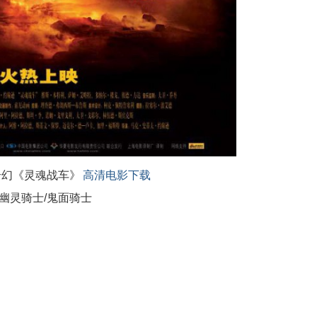
作奇幻《灵魂战车》
高清电影下载
/幽灵骑士/鬼面骑士