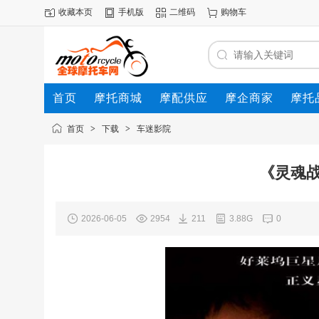
收藏本页
手机版
二维码
购物车
首页
摩托商城
摩配供应
摩企商家
摩托
动态
首页
>
下载
>
车迷影院
《灵魂
2026-06-05
2954
211
3.88G
0