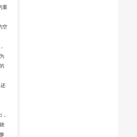
的重
的空
，
为
的
得还
出，
烧
惨