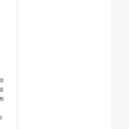
苦
直
酷
知