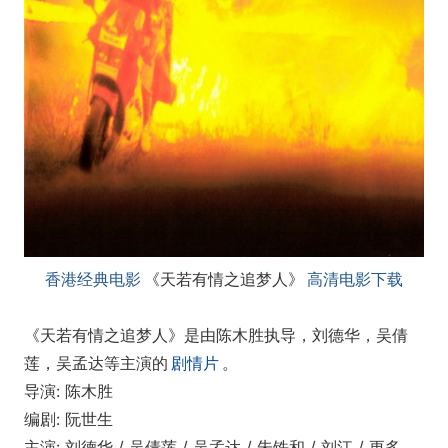
香港经典电影
《天若有情之追梦人》
高清电影下载
《天若有情之追梦人》是由陈木胜执导，刘德华，吴倩
莲，吴孟达等主演的
剧情片
。
导演: 陈木胜
编剧: 阮世生
主演: 刘德华 / 吴倩莲 / 吴孟达 / 朱铁和 / 刘江 / 更多...