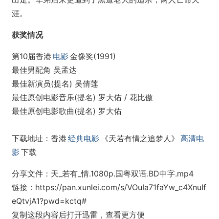
涯。
获奖情况
第10届香港
电影
金像奖(1991)
最佳男配角 吴孟达
最佳新演员(提名) 吴倩莲
最佳原创电影音乐(提名) 罗大佑 / 花比傲
最佳原创电影歌曲(提名) 罗大佑
下载地址：香港
经典电影
《天若有情之追梦人》
高清电
影
下载
分享文件：天_若有_情.1080p.国粤双语.BD中字.mp4
链接：https://pan.xunlei.com/s/VOuIa71faYw_c4XnuIf
eQtvjA1?pwd=kctq#
复制这段内容后打开迅雷，查看更方便