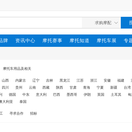
品牌
资讯中心
摩托赛事
摩托知道
摩托车展
专
摩托车用品及相关
山西
内蒙古
辽宁
吉林
黑龙江
江苏
浙江
安徽
福建
四川
贵州
云南
西藏
陕西
甘肃
青海
宁夏
新疆
台湾
利
德国
中东
意大利
巴西
墨西哥
伊朗
英国
土耳其
匈
澳大利亚
泰国
工
寻求合作
招标