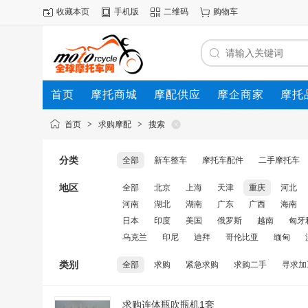
收藏本页
手机版
二维码
购物车
首页
摩托商城
摩配供应
摩企商家
摩托
动态
首页
>
求购摩配
>
搜索
分类
全部
新车整车
摩托车配件
二手摩托车
地区
全部
北京
上海
天津
重庆
河北
河南
湖北
湖南
广东
广西
海南
日本
印度
美国
俄罗斯
越南
匈牙
乌克兰
印尼
迪拜
哥伦比亚
缅甸
类别
全部
求购
紧急求购
求购二手
寻求加
求购连体瓶吹瓶机1套