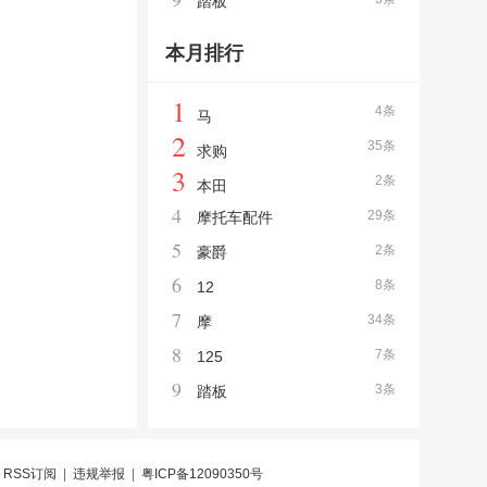
踏板
本月排行
1
4条
马
2
35条
求购
3
2条
本田
4
29条
摩托车配件
5
2条
豪爵
6
8条
12
7
34条
摩
8
7条
125
9
3条
踏板
|
RSS订阅
|
违规举报
|
粤ICP备12090350号