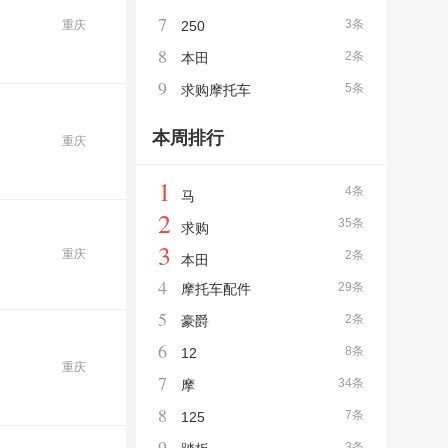
7
3条
重庆
250
8
2条
本田
9
5条
求购摩托车
本周排行
重庆
1
4条
马
2
35条
求购
3
重庆
2条
本田
4
29条
摩托车配件
5
2条
豪爵
6
8条
12
重庆
7
34条
摩
8
7条
125
9
3条