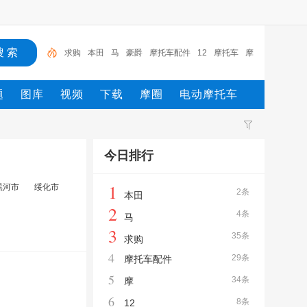
求购
本田
马
豪爵
摩托车配件
12
摩托车
摩
踏板
求购摩托车
求购
题
图库
视频
下载
摩圈
电动摩托车
今日排行
1
黑河市
绥化市
2条
本田
2
4条
马
3
35条
求购
4
29条
摩托车配件
5
34条
摩
6
8条
12