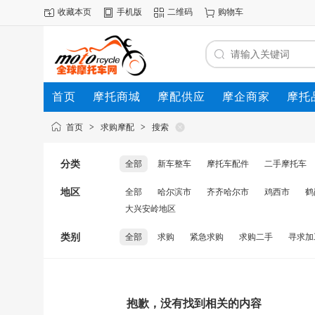
收藏本页
手机版
二维码
购物车
首页
摩托商城
摩配供应
摩企商家
摩托
动态
首页
>
求购摩配
>
搜索
分类
全部
新车整车
摩托车配件
二手摩托车
地区
全部
哈尔滨市
齐齐哈尔市
鸡西市
鹤
大兴安岭地区
类别
全部
求购
紧急求购
求购二手
寻求加
抱歉，没有找到相关的内容