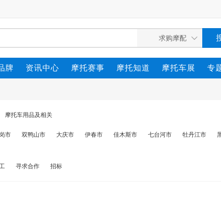
品牌
资讯中心
摩托赛事
摩托知道
摩托车展
专
摩托车用品及相关
岗市
双鸭山市
大庆市
伊春市
佳木斯市
七台河市
牡丹江市
工
寻求合作
招标