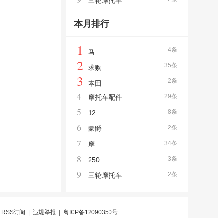
三轮摩托车
本月排行
1
4条
马
2
35条
求购
3
2条
本田
4
29条
摩托车配件
5
8条
12
6
2条
豪爵
7
34条
摩
8
3条
250
9
2条
三轮摩托车
|
RSS订阅
|
违规举报
|
粤ICP备12090350号