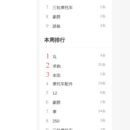
7
2条
三轮摩托车
8
2条
豪爵
9
3条
踏板
本周排行
1
4条
马
2
35条
求购
3
2条
本田
4
29条
摩托车配件
5
8条
12
6
2条
豪爵
7
34条
摩
8
3条
250
9
2条