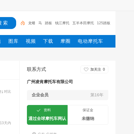
龙蟠
马
踏板
钱江摩托
五羊本田摩托
125踏板
摩托车
新大洲
电动车
摩托
摩托车
题
图库
视频
下载
摩圈
电动摩托车
联系方式
加关注
0
广州凌肯摩托车有限公司
对比
企业会员
第16年
资料
保证金
通过全球摩托车网认
未缴纳
后3天内
证