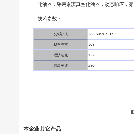
化油器：采用京滨真空化油器，动态响应，雾
技术参数：
长×宽×高
1830X630X1160
整车净重
108
经济油耗
≤2.8
最高车速
≥80
本企业其它产品