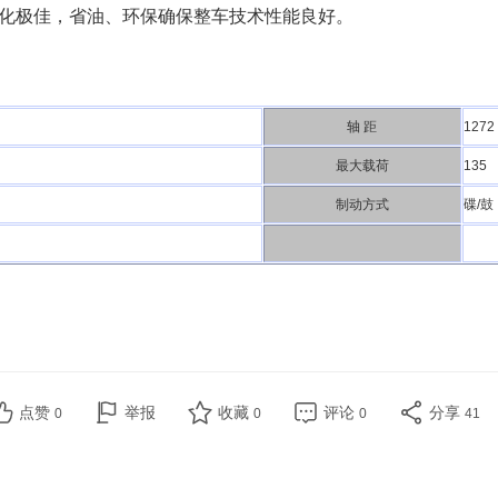
化极佳，省油、环保确保整车技术性能良好。
轴 距
1272
最大载荷
135
制动方式
碟/鼓
点赞
举报
收藏
评论
分享
0
0
0
41