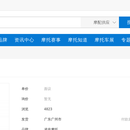
品牌
资讯中心
摩托赛事
摩托知道
摩托车展
专
单价
面议
询价
暂无
浏览
4823
发货
广东广州市
付款
品牌
凌肯摩托