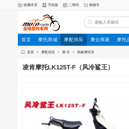
收藏本页
手机版
二维码
购物车
首页
摩托商城
摩配供应
摩企商家
摩托
动态
首页
>
摩配供应
>
整 车
>
踏板摩托车
凌肯摩托LK125T-F（风冷鲨王）