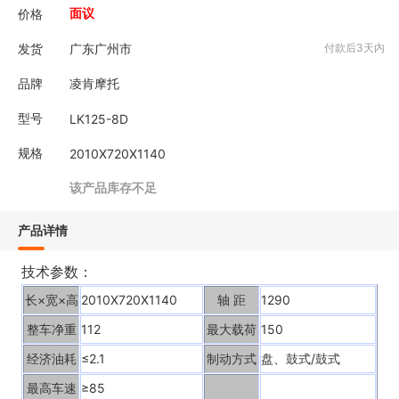
价格
面议
发货
广东广州市
付款后3天内
品牌
凌肯摩托
型号
LK125-8D
规格
2010X720X1140
该产品库存不足
产品详情
技术参数：
长×宽×高
2010X720X1140
轴 距
1290
整车净重
112
最大载荷
150
经济油耗
≤2.1
制动方式
盘、鼓式/鼓式
最高车速
≥85