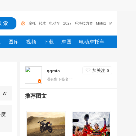
铃木
电动车
2027
环塔拉力赛
Moto2
MXGP
Moto3
yamaha
宗申
摩托
题
图库
视频
下载
摩圈
电动摩托车
加关注
qqmtc
0
没有留下签名~~
推荐图文
轻度