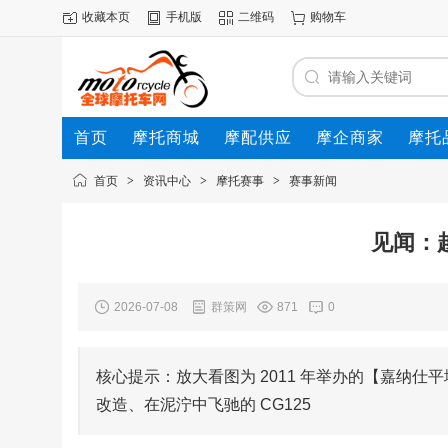
收藏本页
手机版
二维码
购物车
首页
摩托商城
摩配供应
摩企商家
摩托
动态
首页
>
资讯中心
>
摩托赛事
>
赛事新闻
见闻：越
2026-07-08
群策网
871
0
核心提示：放大看图为 2011 年举办的【嘉纳仕平
改造、在泥泞中飞驰的 CG125