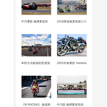
中汽摩联 速搏赛道培
2019珠海速度英雄三小
本田大法延续到亚洲顶
2002年参赛的 Yamaha
《华 RACING》参战韩
中汽联 速搏赛道培训