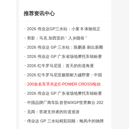
推荐资讯中心
2026 伟业达GP三水站：小童 B 体验组正
赛一
剪影：马克.加西亚的 “ 入乡随俗 ”
2026 伟业达 GP 三水站：陈鹏基 刷出新圈
速
2026 伟业达 GP 广东省场地摩托车锦标赛
三水站：跌宕起伏的较量
2026 红牛罗马尼亚：首天的街道角逐
2026 红牛罗马尼亚极限耐力越野赛：中国
阵营
200余名车手共赴E-POWER CROSS电动
越野崇礼站盛宴
2026 伟业达 GP 广东省场地摩托车锦标赛
三水站：成绩
中国品牌厂商车队首登MXGP世界舞台 202
6世界摩托车越野锦标赛中国上海站9月举行
见闻：答谢支持者的街道巡游
伟业达 GP 三水站精彩回顾：晚风中的驰骋