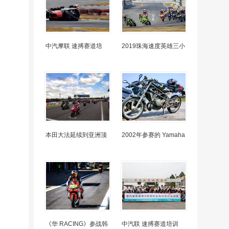
中汽摩联 速搏赛道培
2019珠海速度英雄三小
本田大法延续到亚洲顶
2002年参赛的 Yamaha
《华 RACING》参战韩
中汽联 速搏赛道培训