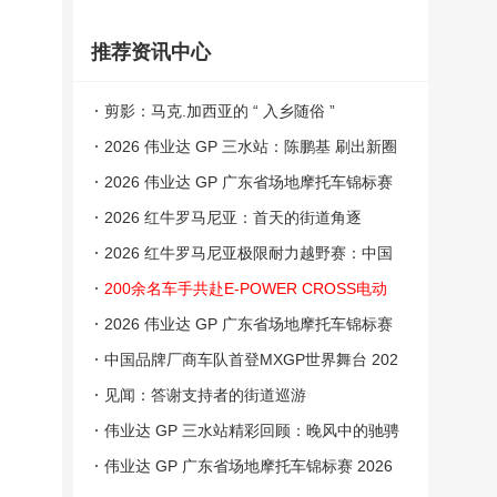
推荐资讯中心
剪影：马克.加西亚的 “ 入乡随俗 ”
2026 伟业达 GP 三水站：陈鹏基 刷出新圈
速
2026 伟业达 GP 广东省场地摩托车锦标赛
三水站：跌宕起伏的较量
2026 红牛罗马尼亚：首天的街道角逐
2026 红牛罗马尼亚极限耐力越野赛：中国
阵营
200余名车手共赴E-POWER CROSS电动
越野崇礼站盛宴
2026 伟业达 GP 广东省场地摩托车锦标赛
三水站：成绩
中国品牌厂商车队首登MXGP世界舞台 202
6世界摩托车越野锦标赛中国上海站9月举行
见闻：答谢支持者的街道巡游
伟业达 GP 三水站精彩回顾：晚风中的驰骋
伟业达 GP 广东省场地摩托车锦标赛 2026