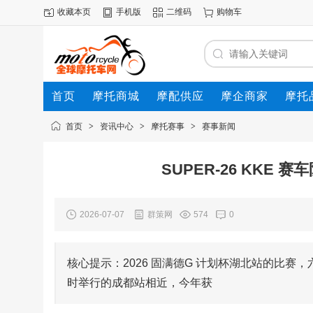
收藏本页
手机版
二维码
购物车
首页
摩托商城
摩配供应
摩企商家
摩托
动态
首页
>
资讯中心
>
摩托赛事
>
赛事新闻
SUPER-26 KKE
2026-07-07
群策网
574
0
核心提示：2026 固满德G 计划杯湖北站的比赛，
时举行的成都站相近，今年获