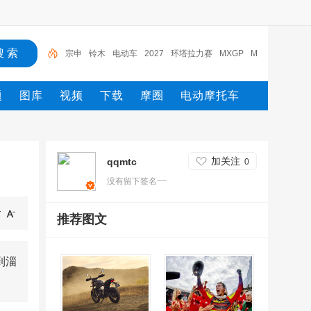
宗申
铃木
电动车
2027
环塔拉力赛
MXGP
M
oto2
摩托车
yamaha
摩托
宗申
题
图库
视频
下载
摩圈
电动摩托车
加关注
qqmtc
0
没有留下签名~~
推荐图文
到淄