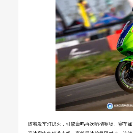
随着发车灯熄灭，引擎轰鸣再次响彻赛场。赛车如