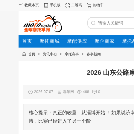
收藏本页
手机版
二维码
购物车
首页
摩托商城
摩配供应
摩企商家
摩托
动态
首页
>
资讯中心
>
摩托赛事
>
赛事新闻
2026 山东公
2026-07-07
群策网
468
0
核心提示：真正的较量，从淄博开始 ！如果说济南
博，比赛已经进入了另一个阶