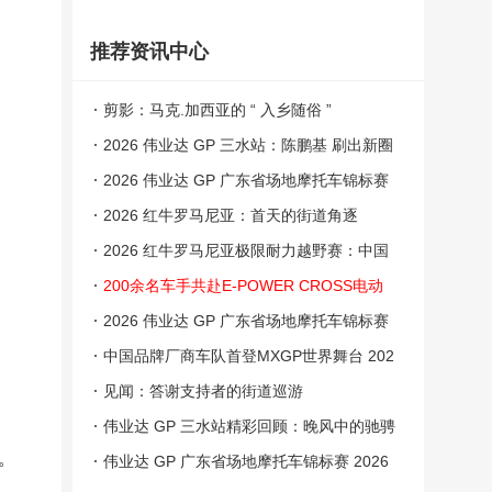
推荐资讯中心
剪影：马克.加西亚的 “ 入乡随俗 ”
2026 伟业达 GP 三水站：陈鹏基 刷出新圈
速
2026 伟业达 GP 广东省场地摩托车锦标赛
三水站：跌宕起伏的较量
2026 红牛罗马尼亚：首天的街道角逐
2026 红牛罗马尼亚极限耐力越野赛：中国
阵营
200余名车手共赴E-POWER CROSS电动
越野崇礼站盛宴
2026 伟业达 GP 广东省场地摩托车锦标赛
三水站：成绩
中国品牌厂商车队首登MXGP世界舞台 202
6世界摩托车越野锦标赛中国上海站9月举行
见闻：答谢支持者的街道巡游
伟业达 GP 三水站精彩回顾：晚风中的驰骋
。
伟业达 GP 广东省场地摩托车锦标赛 2026