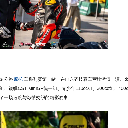
东公路
摩托
车系列赛第二站，在山东齐技赛车营地激情上演。
组、银骥
CST MiniGP
统一组、青少年
110cc
组、
300cc
组、
400
了一场速度与激情交织的精彩赛事。