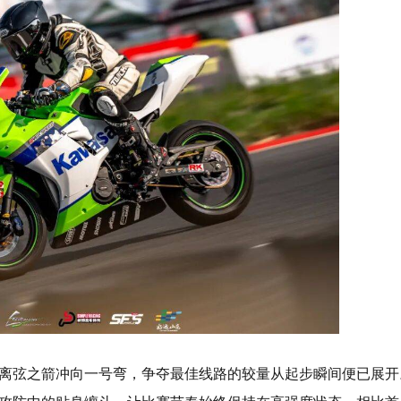
离弦之箭冲向一号弯，争夺最佳线路的较量从起步瞬间便已展开