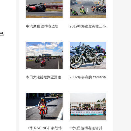
中汽摩联 速搏赛道培
2019珠海速度英雄三小
己
本田大法延续到亚洲顶
2002年参赛的 Yamaha
《华 RACING》参战韩
中汽联 速搏赛道培训