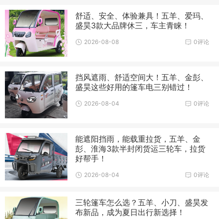
舒适、安全、体验兼具！五羊、爱玛、
盛昊3款大品牌休三，车主青睐！
2026-08-08
0评论
挡风遮雨、舒适空间大！五羊、金彭、
盛昊这些好用的篷车电三别错过！
2026-08-04
0评论
能遮阳挡雨，能载重拉货，五羊、金
彭、淮海3款半封闭货运三轮车，拉货
好帮手！
2026-08-04
0评论
三轮篷车怎么选？五羊、小刀、盛昊发
布新品，成为夏日出行新选择！