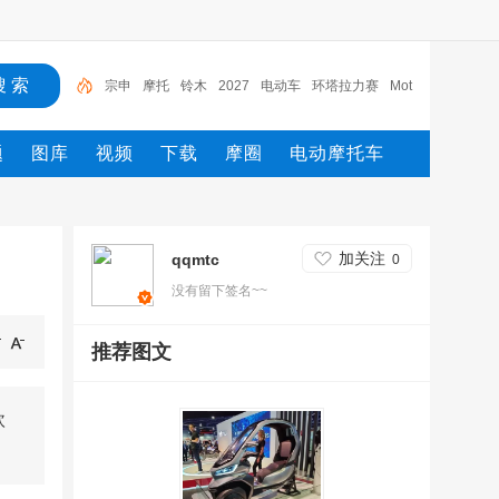
宗申
摩托
铃木
2027
电动车
环塔拉力赛
Mot
o2
MXGP
Moto3
yamaha
题
图库
视频
下载
摩圈
电动摩托车
加关注
qqmtc
0
没有留下签名~~
推荐图文
欧