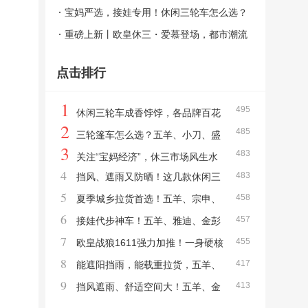
羊、雅迪、金彭新品出炉！
宝妈严选，接娃专用！休闲三轮车怎么选？
看看五羊、雅迪、爱玛这三款新车！
重磅上新丨欧皇休三・爱慕登场，都市潮流
出行新选择！
点击排行
1
495
休闲三轮车成香饽饽，各品牌百花
2
485
齐放，五羊、雅迪、金彭新品出炉！
三轮篷车怎么选？五羊、小刀、盛
3
483
昊发布新品，成为夏日出行新选择！
关注“宝妈经济”，休三市场风生水
4
483
挡风、遮雨又防晒！这几款休闲三
起，重点关注五羊、雅迪、爱玛的这三款
5
458
轮新品，好看更好用！
夏季城乡拉货首选！五羊、宗申、
车！
6
457
金彭半篷货三年中上新，开启"爆款模式"！
接娃代步神车！五羊、雅迪、金彭
7
455
三款优质休三，功能多配置全，宝妈严选！
欧皇战狼1611强力加推！一身硬核
8
417
实力，重载拉货无忧！
能遮阳挡雨，能载重拉货，五羊、
9
413
金彭、淮海3款半封闭货运三轮车，拉货好帮
挡风遮雨、舒适空间大！五羊、金