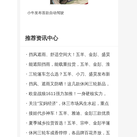
小牛发布首款自动驾驶
推荐资讯中心
挡风遮雨、舒适空间大！五羊、金彭、盛昊
这些好用的篷车电三别错过！
能遮阳挡雨，能载重拉货，五羊、金彭、淮
海3款半封闭货运三轮车，拉货好帮手！
三轮篷车怎么选？五羊、小刀、盛昊发布新
品，成为夏日出行新选择！
挡风、遮雨又防晒！这几款休闲三轮新品，
好看更好用！
欧皇战狼1611强力加推！一身硬核实力，
重载拉货无忧！
关注“宝妈经济”，休三市场风生水起，重点
关注五羊、雅迪、爱玛的这三款车！
接娃代步神车！五羊、雅迪、金彭三款优质
休三，功能多配置全，宝妈严选！
夏季城乡拉货首选！五羊、宗申、金彭半篷
货三年中上新，开启"爆款模式"！
休闲三轮车成香饽饽，各品牌百花齐放，五