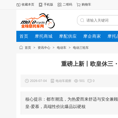
收藏本页
手机版
二维码
购物车
首页
摩托商城
摩配供应
摩企商家
摩托
动态
首页
>
资讯中心
>
电动车
>
电动三轮车
重磅上新丨欧皇休三
2026-07-04
电动车观察
501
0
核心提示：都市潮流，为热爱而来舒适与安全兼顾
皇-爱慕，高端性价比爆品以硬核