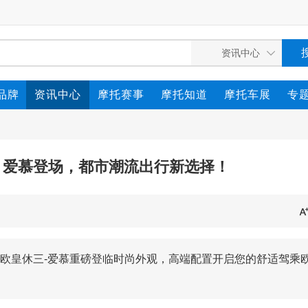
品牌
资讯中心
摩托赛事
摩托知道
摩托车展
专
・爱慕登场，都市潮流出行新选择！
欧皇休三-爱慕重磅登临时尚外观，高端配置开启您的舒适驾乘