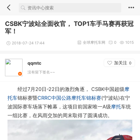
CSBK宁波站全面收官， TOP1车手马赛再获冠
军！
全球摩托车网
0
1015
2018-07-24 17:44
加关注
qqmtc
0
没有留下签名~~
经过7月20日-22日的激烈角逐， CSBK中国超级
摩
托车
锦标赛暨
CRRC
中国公路摩托车锦标赛
(宁波站)在宁
波国际赛车场落下帷幕，这项目前国家唯一A级
摩托
车统
一组比赛，在风雨交加的周末取得了圆满成功。