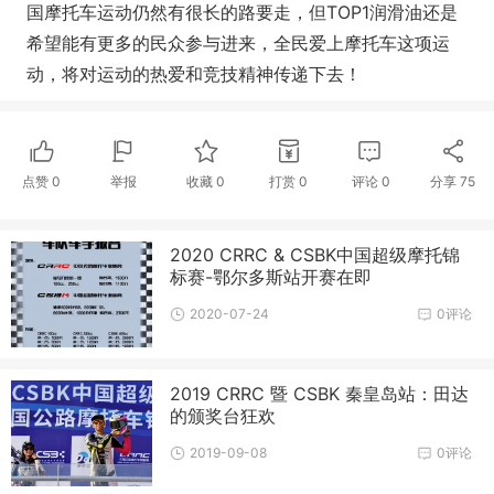
国摩托车运动仍然有很长的路要走，但TOP1润滑油还是
希望能有更多的民众参与进来，全民爱上摩托车这项运
动，将对运动的热爱和竞技精神传递下去！
点赞
0
举报
收藏
0
打赏
0
评论
0
分享
75
2020 CRRC & CSBK中国超级摩托锦
标赛-鄂尔多斯站开赛在即
2020-07-24
0评论
2019 CRRC 暨 CSBK 秦皇岛站：田达
的颁奖台狂欢
2019-09-08
0评论