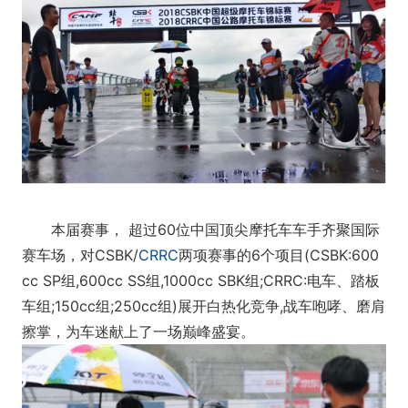
本届赛事， 超过60位中国顶尖摩托车车手齐聚国际
赛车场，对CSBK/
CRRC
两项赛事的6个项目(CSBK:600
cc SP组,600cc SS组,1000cc SBK组;CRRC:电车、踏板
车组;150cc组;250cc组)展开白热化竞争,战车咆哮、磨肩
擦掌，为车迷献上了一场巅峰盛宴。