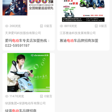
266浏览
0留言
8819浏览
0留言
天津爱玛科技股份有限公司
江苏雅迪科技发展有限公司
爱玛
电动
车专卖店加盟热线：
雅迪
电动
车品牌招商加盟
022-59591197
11476浏览
0留言
绿源集团•绿源电动车有限公司
绿源
电动
车品牌招商