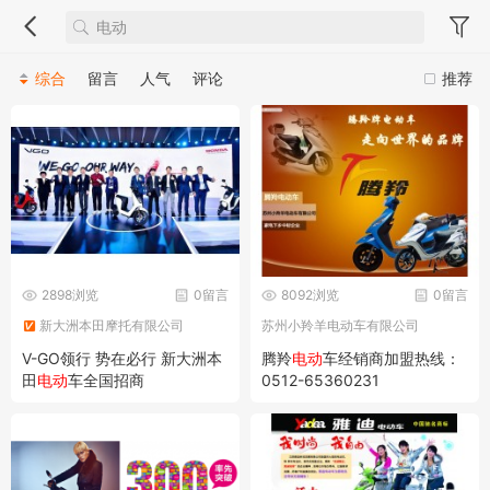
综合
留言
人气
评论
推荐
2898浏览
0留言
8092浏览
0留言
新大洲本田摩托有限公司
苏州小羚羊电动车有限公司
V-GO领行 势在必行 新大洲本
腾羚
电动
车经销商加盟热线：
田
电动
车全国招商
0512-65360231