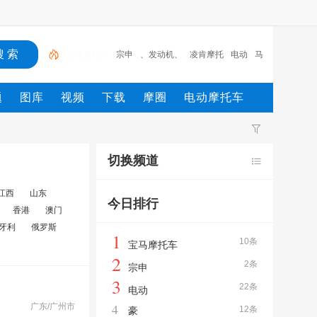
宗申
、发动机、
凌肯摩托
电动
马
铃木
自行
车
越野摩托车
豪
宝马摩托车
题
图库
视频
下载
摩圈
电动摩托车
切换频道
江西
山东
今日排行
香港
澳门
牙利
俄罗斯
1
10条
宝马摩托车
2
2条
宗申
3
22条
电动
4
广东/广州市
12条
豪