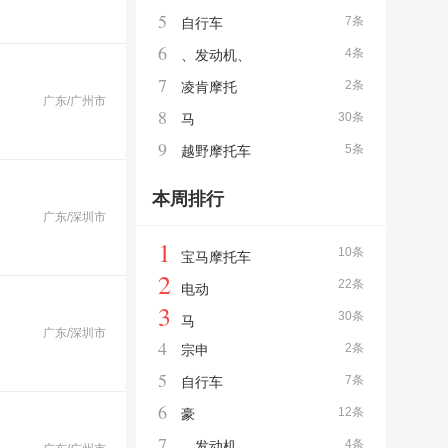
5
7条
自行车
6
4条
、发动机、
7
2条
凌肯摩托
广东/广州市
8
30条
马
9
5条
越野摩托车
本周排行
广东/深圳市
1
10条
宝马摩托车
2
22条
电动
3
30条
马
广东/深圳市
4
2条
宗申
5
7条
自行车
6
12条
豪
7
4条
、发动机、