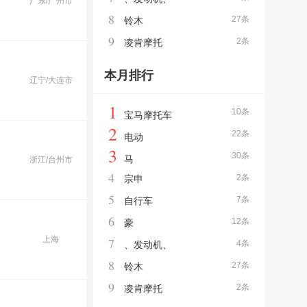
广东/广州市
8
27条
铃木
9
2条
凌肯摩托
本月排行
辽宁/大连市
1
10条
宝马摩托车
2
22条
电动
3
30条
马
浙江/台州市
4
2条
宗申
5
7条
自行车
6
12条
豪
上海
7
4条
、发动机、
8
27条
铃木
9
2条
凌肯摩托