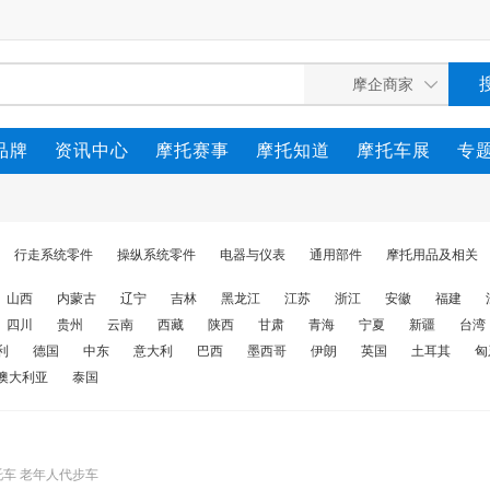
品牌
资讯中心
摩托赛事
摩托知道
摩托车展
专
行走系统零件
操纵系统零件
电器与仪表
通用部件
摩托用品及相关
山西
内蒙古
辽宁
吉林
黑龙江
江苏
浙江
安徽
福建
四川
贵州
云南
西藏
陕西
甘肃
青海
宁夏
新疆
台湾
利
德国
中东
意大利
巴西
墨西哥
伊朗
英国
土耳其
匈
澳大利亚
泰国
托车 老年人代步车