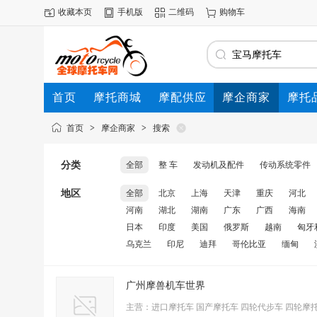
收藏本页
手机版
二维码
购物车
首页
摩托商城
摩配供应
摩企商家
摩托
动态
首页
>
摩企商家
>
搜索
分类
全部
整 车
发动机及配件
传动系统零件
地区
全部
北京
上海
天津
重庆
河北
河南
湖北
湖南
广东
广西
海南
日本
印度
美国
俄罗斯
越南
匈牙
乌克兰
印尼
迪拜
哥伦比亚
缅甸
广州摩兽机车世界
主营：进口摩托车 国产摩托车 四轮代步车 四轮摩