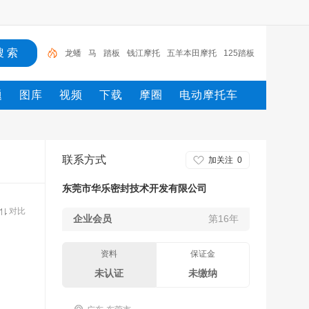
龙蟠
马
踏板
钱江摩托
五羊本田摩托
125踏板
摩托车
新大洲
电动车
摩托
摩托车
题
图库
视频
下载
摩圈
电动摩托车
联系方式
加关注
0
东莞市华乐密封技术开发有限公司
对比
企业会员
第16年
资料
保证金
未认证
未缴纳