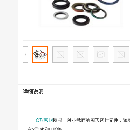
详细说明
O形密封
圈是一种小截面的圆形密封元件，随
有X型的和H形等。