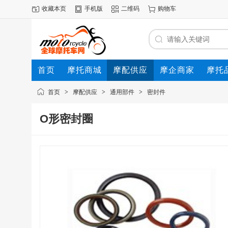
收藏本页
手机版
二维码
购物车
首页
摩托商城
摩配供应
摩企商家
摩托
动态
首页
>
摩配供应
>
通用部件
>
密封件
O形密封圈