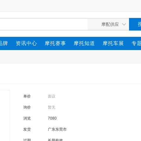
品牌
资讯中心
摩托赛事
摩托知道
摩托车展
专
单价
面议
询价
暂无
浏览
7080
发货
广东东莞市
过期
长期有效