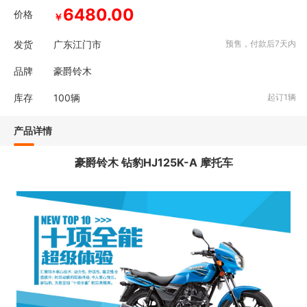
6480.00
价格
￥
发货
广东江门市
预售，付款后7天内
品牌
豪爵铃木
库存
100
辆
起订1辆
产品详情
豪爵铃木 钻豹HJ125K-A 摩托车