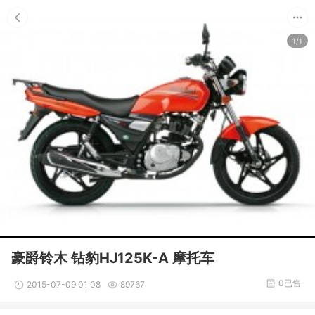
1/1
豪爵铃木 钻豹HJ125K-A 摩托车
0已售
2015-07-09 01:08
89767