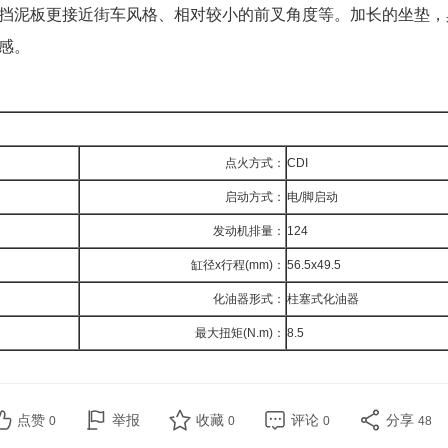
挡泥板更接近街车风格、相对较小的前叉角度等。加长的坐垫，
感。
点火方式：
CDI
启动方式：
电
/脚启动
发动机排量：
124
缸径
x行程(mm)：
56.5x49.5
化油器形式：
柱塞式化油器
最大扭矩
(N.m)：
8.5
点赞
举报
收藏
评论
分享
0
0
0
48