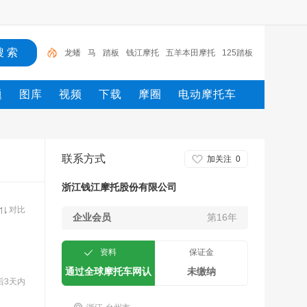
龙蟠
马
踏板
钱江摩托
五羊本田摩托
125踏板
摩托车
新大洲
电动车
摩托
摩托车
题
图库
视频
下载
摩圈
电动摩托车
联系方式
加关注
0
浙江钱江摩托股份有限公司
对比
企业会员
第16年
资料
保证金
通过全球摩托车网认
未缴纳
后3天内
证