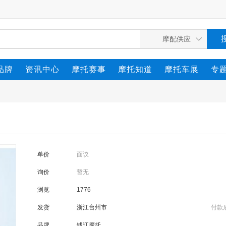
品牌
资讯中心
摩托赛事
摩托知道
摩托车展
专
单价
面议
询价
暂无
浏览
1776
发货
浙江台州市
付款
品牌
钱江摩托