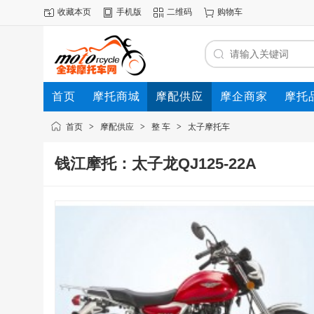
收藏本页
手机版
二维码
购物车
首页
摩托商城
摩配供应
摩企商家
摩托
动态
首页
>
摩配供应
>
整 车
>
太子摩托车
钱江摩托：太子龙QJ125-22A