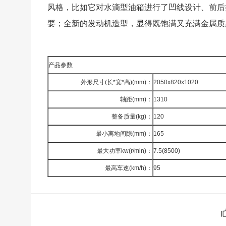
风格，比如它对水滴型油箱进行了凹线设计、前后
要；全新的发动机造型，显得既饱满又充满金属质
产品参数
外形尺寸
(长*宽*高)(mm)：
2050x820x1020
轴距
(mm)：
1310
整备质量
(kg)：
120
最小离地间隙
(mm)：
165
最大功率
kw(r/min)：
7.5(8500)
最高车速
(km/h)：
95