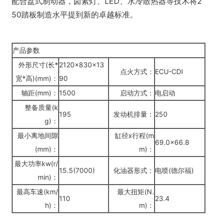
配合盘式制动器，卤素灯、LED、水冷散热器等技术将2
50踏板制造水平提到新的卓越标准。
产品参数
外形尺寸
(长*
2120x830x13
点火方式：
ECU-CDI
宽*高)(mm)：
90
轴距
(mm)：
1500
启动方式：
电启动
整备质量
(k
195
发动机排量：
250
g)：
最小离地间隙
缸径
x行程(m
69.0x66.8
(mm)：
m)：
最大功率
kw(r/
15.5(7000)
化油器形式：
电喷
(德尔福)
min)：
最高车速
(km/
最大扭矩
(N.
110
23.4
h)：
m)：