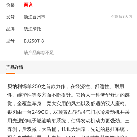
价格
面议
发货
浙江台州市
付款后3天内
品牌
钱江摩托
型号
BJ250T-8
该产品库存不足
产品详情
贝纳利绵羊250之首款力作，在经济性、舒适性、耐用
性、维护性等多方面不断提升。它给人一种奢华舒适的感
觉，全覆盖车身，宽大实用的风挡以及舒适的双人座椅。
银刃由一台249CC，双顶置凸轮轴4气门水冷发动机并采
用先进的电子燃油喷射系统，使得发动机动力更强劲。三
碟刹，后双减，大马桶，11.1L大油箱，先进的悬挂系统，