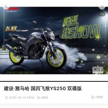
1/3
建设·雅马哈 国四飞致YS250 双碟版
0询价
2020-05-12 09:52
6659