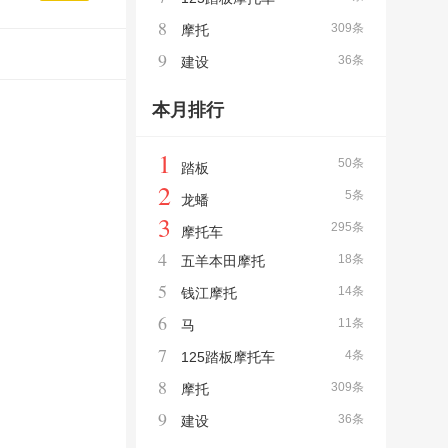
8
309条
摩托
9
36条
建设
本月排行
1
50条
踏板
2
5条
龙蟠
3
295条
摩托车
4
18条
五羊本田摩托
5
14条
钱江摩托
6
11条
马
7
4条
125踏板摩托车
8
309条
摩托
9
36条
建设