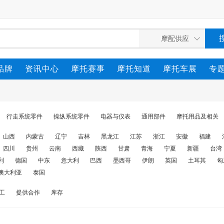
品牌
资讯中心
摩托赛事
摩托知道
摩托车展
专
行走系统零件
操纵系统零件
电器与仪表
通用部件
摩托用品及相关
山西
内蒙古
辽宁
吉林
黑龙江
江苏
浙江
安徽
福建
四川
贵州
云南
西藏
陕西
甘肃
青海
宁夏
新疆
台湾
利
德国
中东
意大利
巴西
墨西哥
伊朗
英国
土耳其
匈
澳大利亚
泰国
工
提供合作
库存