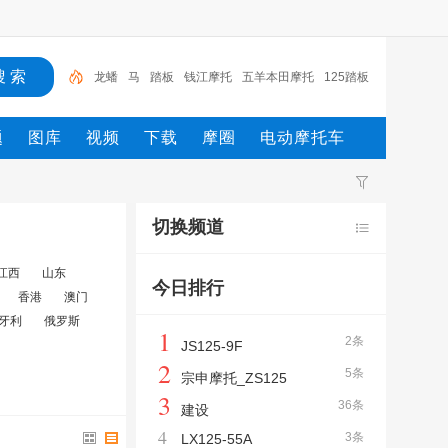
龙蟠
马
踏板
钱江摩托
五羊本田摩托
125踏板
摩托车
新大洲
电动车
摩托
摩托车
题
图库
视频
下载
摩圈
电动摩托车
切换频道
江西
山东
今日排行
香港
澳门
牙利
俄罗斯
1
2条
JS125-9F
2
5条
宗申摩托_ZS125
3
36条
建设
4
3条
LX125-55A