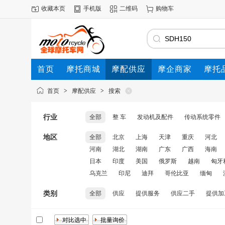
收藏本页
手机版
二维码
购物车
首页
摩托商城
摩配供应
摩企商家
摩托
动态
首页
>
摩配供应
>
搜索
行业
全部
整 车
发动机及配件
传动系统零件
地区
全部
北京
上海
天津
重庆
河北
河南
湖北
湖南
广东
广西
海南
日本
印度
美国
俄罗斯
越南
匈牙
乌克兰
印尼
迪拜
哥伦比亚
缅甸
类别
全部
供应
提供服务
供应二手
提供加