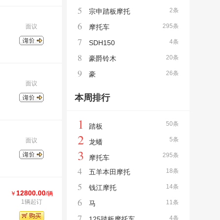
5
2条
宗申踏板摩托
6
295条
面议
摩托车
7
4条
SDH150
8
20条
豪爵铃木
9
26条
豪
面议
本周排行
1
50条
踏板
2
5条
面议
龙蟠
3
295条
摩托车
4
18条
五羊本田摩托
5
14条
钱江摩托
12800.00
￥
/辆
6
1辆起订
11条
马
7
4条
125踏板摩托车