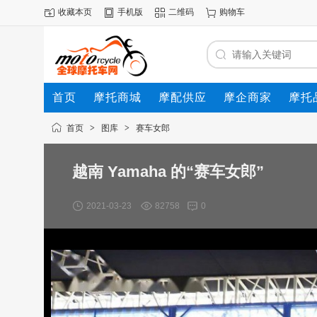
收藏本页
手机版
二维码
购物车
首页
摩托商城
摩配供应
摩企商家
摩托
动态
首页
>
图库
>
赛车女郎
越南 Yamaha 的“赛车女郎”
2021-03-23
82758
0