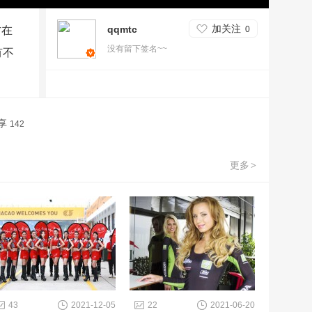
加关注
qqmtc
方在
0
没有留下签名~~
有不
享
142
更多
>
43
2021-12-05
22
2021-06-20