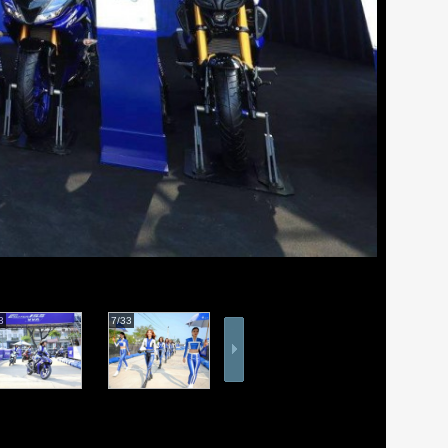
3
7/33