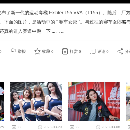
新一代的运动弯樑 Exciter 155 VVA（T155）。
随后，厂
下面的图片，是活动中的 “ 赛车女郎 ”。与过往的赛车女郎略
赛道中跑一下 ... ... ...
举报
收藏
打赏
评论
分
0
0
0
0
-25
22
2023-03-23
22
2023-03-08