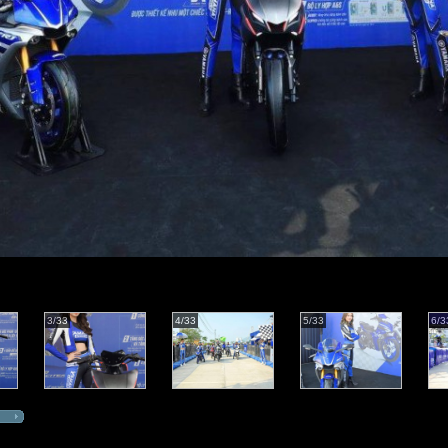
3/33
4/33
5/33
6/3