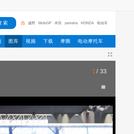
越野
MotoGP
本田
yamaha
HONDA
电动车
达喀尔拉力赛
大
图
摩托车
题
图库
视频
下载
摩圈
电动摩托车
1
/ 33