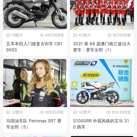
18图片
84236浏览
43图片
82746浏览
五羊本田入门级复古街车 CB1
2021 第 68 届澳门格兰披治大
90SS
赛车：赛车女郎（1）
22图片
82620浏览
30图片
83036浏览
马国油车队 Petronas SRT 赛
S1000RR 外观风格的宝马 31
车女郎（5）
0 跑车