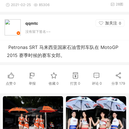
28图
2021-02-25
85306
加关注
qqmtc
0
没有留下签名~~
Petro
nas SRT 马来西亚国家石油雪邦车队在 MotoGP
2015 赛季时候的赛车女郎。
点赞
0
举报
收藏
0
打赏
0
评论
0
分享
179