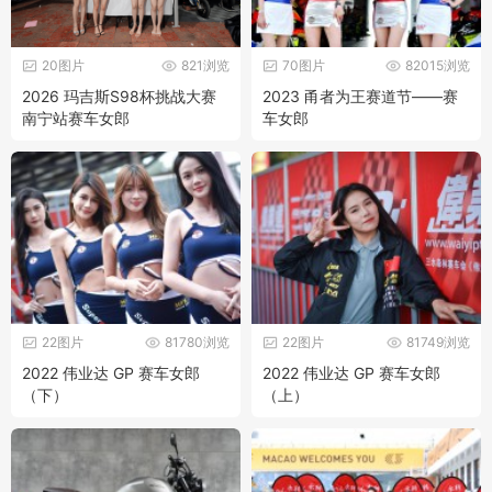
20图片
821浏览
70图片
82015浏览
2026 玛吉斯S98杯挑战大赛
2023 甬者为王赛道节——赛
南宁站赛车女郎
车女郎
22图片
81780浏览
22图片
81749浏览
2022 伟业达 GP 赛车女郎
2022 伟业达 GP 赛车女郎
（下）
（上）