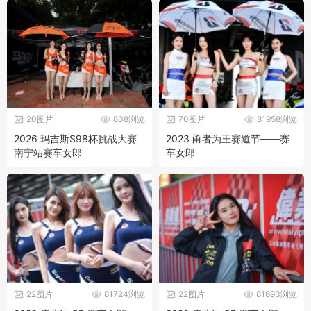
20图片
808浏览
70图片
81958浏览
2026 玛吉斯S98杯挑战大赛
2023 甬者为王赛道节——赛
南宁站赛车女郎
车女郎
22图片
81724浏览
22图片
81693浏览