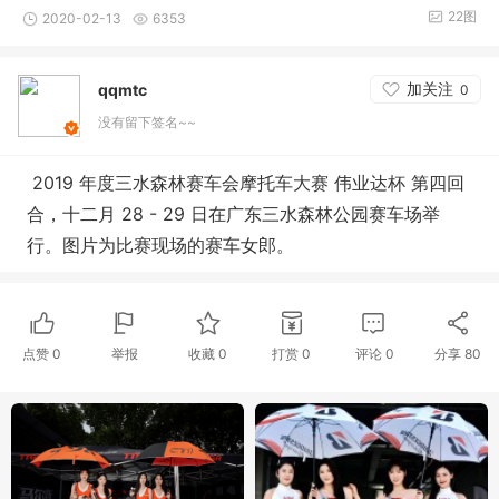
22图
2020-02-13
6353
加关注
qqmtc
0
没有留下签名~~
2019 年度三水森林赛车会摩托车大赛 伟业达杯 第四回
合，十二月 28 - 29 日在广东三水森林公园赛车场举
行。
图片为比赛现场的赛车女郎。
点赞
0
举报
收藏
0
打赏
0
评论
0
分享
80