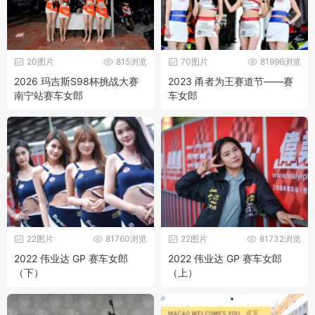
20图片
815浏览
70图片
81996浏览
2026 玛吉斯S98杯挑战大赛
2023 甬者为王赛道节——赛
南宁站赛车女郎
车女郎
22图片
81760浏览
22图片
81732浏览
2022 伟业达 GP 赛车女郎
2022 伟业达 GP 赛车女郎
（下）
（上）