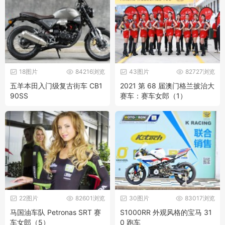
18图片
84216浏览
43图片
82727浏览
五羊本田入门级复古街车 CB1
2021 第 68 届澳门格兰披治大
90SS
赛车：赛车女郎（1）
22图片
82601浏览
30图片
83017浏览
马国油车队 Petronas SRT 赛
S1000RR 外观风格的宝马 31
车女郎（5）
0 跑车