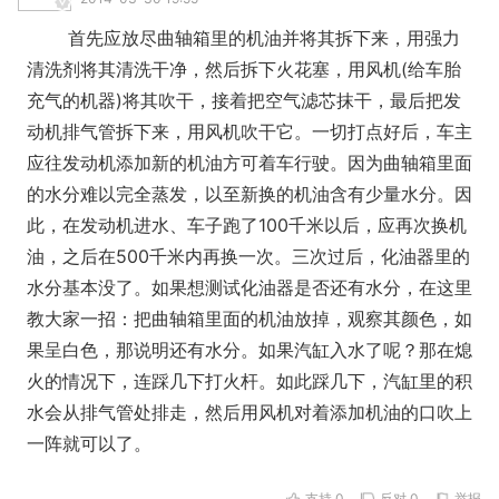
首先应放尽曲轴箱里的机油并将其拆下来，用强力
清洗剂将其清洗干净，然后拆下火花塞，用风机(给车胎
充气的机器)将其吹干，接着把空气滤芯抹干，最后把发
动机排气管拆下来，用风机吹干它。一切打点好后，车主
应往发动机添加新的机油方可着车行驶。因为曲轴箱里面
的水分难以完全蒸发，以至新换的机油含有少量水分。因
此，在发动机进水、车子跑了100千米以后，应再次换机
油，之后在500千米内再换一次。三次过后，化油器里的
水分基本没了。如果想测试化油器是否还有水分，在这里
教大家一招：把曲轴箱里面的机油放掉，观察其颜色，如
果呈白色，那说明还有水分。如果汽缸入水了呢？那在熄
火的情况下，连踩几下打火杆。如此踩几下，汽缸里的积
水会从排气管处排走，然后用风机对着添加机油的口吹上
一阵就可以了。
支持
0
反对
0
举报