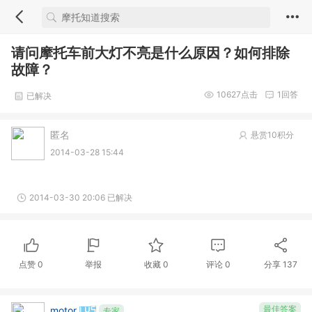
请问摩托车前大灯不亮是什么原因？如何排除
故障？
10627
点击
1
回答
已解决
匿名
悬赏10积分
2014-03-28 15:44
2014-03-30 20:06 已解决
点赞
0
举报
收藏
0
评论
0
分享
137
最佳答案
motor
专家