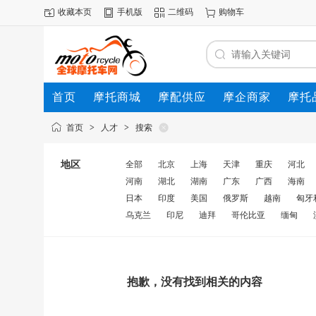
收藏本页
手机版
二维码
购物车
首页
摩托商城
摩配供应
摩企商家
摩托
动态
首页
>
人才
>
搜索
地区
全部
北京
上海
天津
重庆
河北
河南
湖北
湖南
广东
广西
海南
日本
印度
美国
俄罗斯
越南
匈牙
乌克兰
印尼
迪拜
哥伦比亚
缅甸
抱歉，没有找到相关的内容