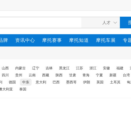
品牌
资讯中心
摩托赛事
摩托知道
摩托车展
专
山西
内蒙古
辽宁
吉林
黑龙江
江苏
浙江
安徽
福建
四川
贵州
云南
西藏
陕西
甘肃
青海
宁夏
新疆
台湾
利
德国
中东
意大利
巴西
墨西哥
伊朗
英国
土耳其
匈
澳大利亚
泰国