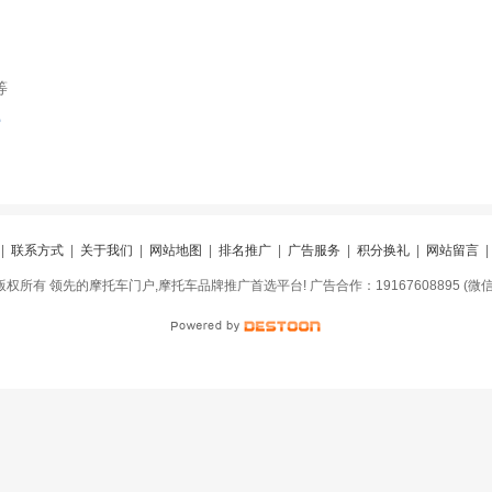
等
索
|
联系方式
|
关于我们
|
网站地图
|
排名推广
|
广告服务
|
积分换礼
|
网站留言
网 版权所有 领先的摩托车门户,摩托车品牌推广首选平台! 广告合作：19167608895 (微信同