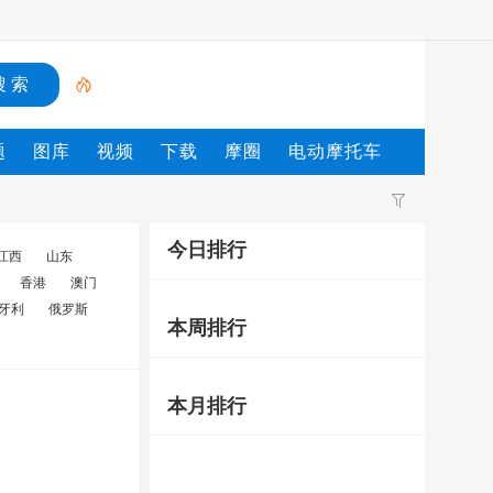
题
图库
视频
下载
摩圈
电动摩托车
今日排行
江西
山东
香港
澳门
牙利
俄罗斯
本周排行
本月排行