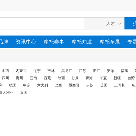
品牌
资讯中心
摩托赛事
摩托知道
摩托车展
专
山西
内蒙古
辽宁
吉林
黑龙江
江苏
浙江
安徽
福建
四川
贵州
云南
西藏
陕西
甘肃
青海
宁夏
新疆
台湾
利
德国
中东
意大利
巴西
墨西哥
伊朗
英国
土耳其
匈
澳大利亚
泰国