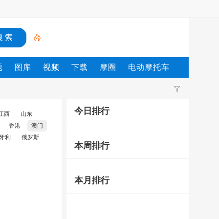
题
图库
视频
下载
摩圈
电动摩托车
今日排行
江西
山东
香港
澳门
牙利
俄罗斯
本周排行
本月排行