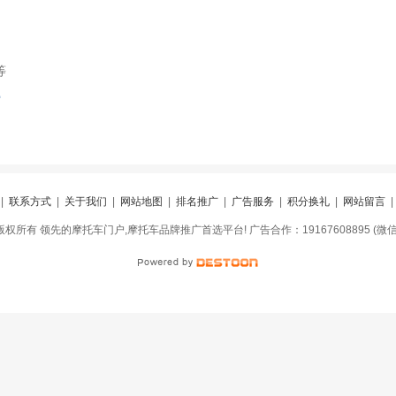
等
索
|
联系方式
|
关于我们
|
网站地图
|
排名推广
|
广告服务
|
积分换礼
|
网站留言
网 版权所有 领先的摩托车门户,摩托车品牌推广首选平台! 广告合作：19167608895 (微信同