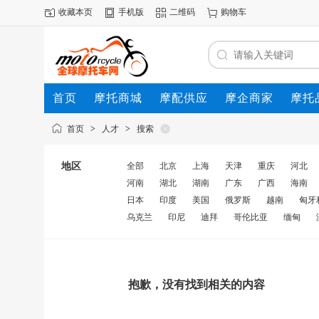
收藏本页
手机版
二维码
购物车
首页
摩托商城
摩配供应
摩企商家
摩托
动态
首页
>
人才
>
搜索
地区
全部
北京
上海
天津
重庆
河北
河南
湖北
湖南
广东
广西
海南
日本
印度
美国
俄罗斯
越南
匈牙
乌克兰
印尼
迪拜
哥伦比亚
缅甸
抱歉，没有找到相关的内容